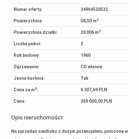
Numer oferty:
34964520532
2
Powierzchnia:
58,50 m
2
Powierzchnia działki:
20 006 m
Liczba pokoi:
2
Rok budowy:
1960
Ogrzewanie:
CO własne
Jasna kuchnia:
Tak
2
Cena za m
:
6 307,69 PLN
Cena:
369 000,00 PLN
Opis nieruchomości:
Na sprzedaż siedlisko z dużym potencjałem, położone w