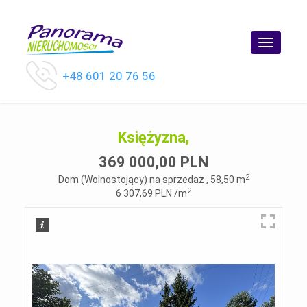
Toggle
navigatio
+48 601 20 76 56
Księżyzna,
369 000,00 PLN
2
Dom (Wolnostojący) na sprzedaż , 58,50 m
2
6 307,69 PLN /m