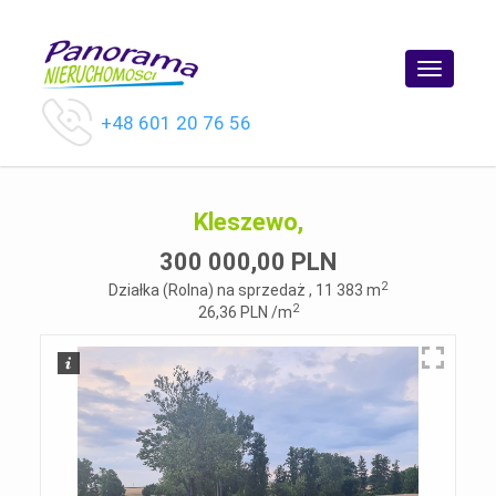
Toggle
navigatio
+48 601 20 76 56
Kleszewo,
300 000,00 PLN
2
Działka (Rolna) na sprzedaż , 11 383 m
2
26,36 PLN /m