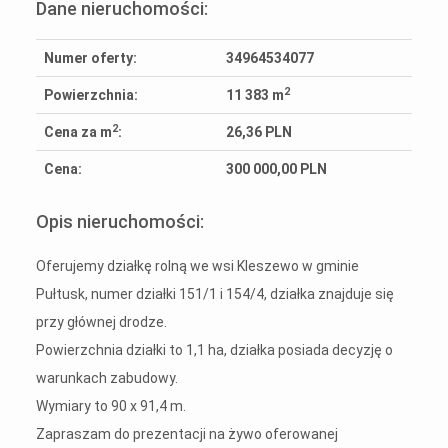
Dane nieruchomości:
Numer oferty:
34964534077
2
Powierzchnia:
11 383 m
2
Cena za m
:
26,36 PLN
Cena:
300 000,00 PLN
Opis nieruchomości:
Oferujemy działkę rolną we wsi Kleszewo w gminie
Pułtusk, numer działki 151/1 i 154/4, działka znajduje się
przy głównej drodze.
Powierzchnia działki to 1,1 ha, działka posiada decyzję o
warunkach zabudowy.
Wymiary to 90 x 91,4 m.
Zapraszam do prezentacji na żywo oferowanej