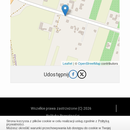
Leaflet
| ©
OpenStreetMap
contributors
Udostępnij
Wszelkie prawa zastrzeżone (C) 2026
Polityka Prywatności
Strona korzysta z plików cookie w celu realizacji usług zgodnie z
Polityką
prywatności
.
Realizacja:
EstiCRM
Możesz określić warunki przechowywania lub dostępu do cookie w Twojej