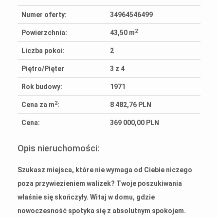
Numer oferty:
34964546499
2
Powierzchnia:
43,50 m
Liczba pokoi:
2
Piętro/Pięter
3 z 4
Rok budowy:
1971
2
Cena za m
:
8 482,76 PLN
Cena:
369 000,00 PLN
Opis nieruchomości:
Szukasz miejsca, które nie wymaga od Ciebie niczego
poza przywiezieniem walizek? Twoje poszukiwania
właśnie się skończyły. Witaj w domu, gdzie
nowoczesność spotyka się z absolutnym spokojem.