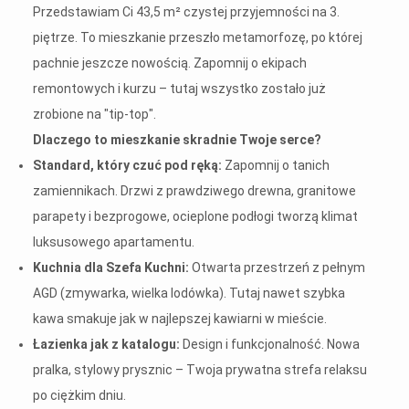
Przedstawiam Ci 43,5 m² czystej przyjemności na 3.
piętrze. To mieszkanie przeszło metamorfozę, po której
pachnie jeszcze nowością. Zapomnij o ekipach
remontowych i kurzu – tutaj wszystko zostało już
zrobione na "tip-top".
Dlaczego to mieszkanie skradnie Twoje serce?
Standard, który czuć pod ręką:
Zapomnij o tanich
zamiennikach. Drzwi z prawdziwego drewna, granitowe
parapety i bezprogowe, ocieplone podłogi tworzą klimat
luksusowego apartamentu.
Kuchnia dla Szefa Kuchni:
Otwarta przestrzeń z pełnym
AGD (zmywarka, wielka lodówka). Tutaj nawet szybka
kawa smakuje jak w najlepszej kawiarni w mieście.
Łazienka jak z katalogu:
Design i funkcjonalność. Nowa
pralka, stylowy prysznic – Twoja prywatna strefa relaksu
po ciężkim dniu.