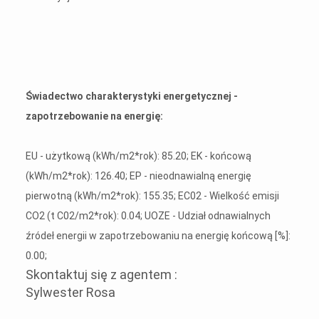
Świadectwo charakterystyki energetycznej -
zapotrzebowanie na energię:
EU - użytkową (kWh/m2*rok): 85.20; EK - końcową
(kWh/m2*rok): 126.40; EP - nieodnawialną energię
pierwotną (kWh/m2*rok): 155.35; EC02 - Wielkość emisji
CO2 (t C02/m2*rok): 0.04; UOZE - Udział odnawialnych
źródeł energii w zapotrzebowaniu na energię końcową [%]:
0.00;
Skontaktuj się z agentem :
Sylwester Rosa