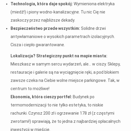
Technologia, która daje spokój:
Wymieniona elektryka
(miedź!) i piony wodno-kanalizacyjne. Tu nic Cię nie
zaskoczy przez najbliższe dekady.
Bezpieczeństwo przede wszystkim:
Solidne drzwi
antywłamaniowe o wysokich parametrach izolacyjnych.
Cisza i ciepło gwarantowane.
Lokalizacja? Strategiczny punkt na mapie miasta:
Mieszkasz w samym sercu wydarzeń, ale... w ciszy. Sklepy,
restauracje i galerie są na wyciągnięcie ręki, a pod blokiem
zawsze czeka na Ciebie wolne miejsce parkingowe. Tak, w
centrum to możliwe!
Ekonomia, która cieszy portfel:
Budynek po
termomodernizacji to nie tylko estetyka, to niskie
rachunki. Czynsz 200 zł i ogrzewanie 178 zł (z częstymi
zwrotami!) sprawiają, że to jedna z najbardziej opłacalnych
inwestycji w mieście.