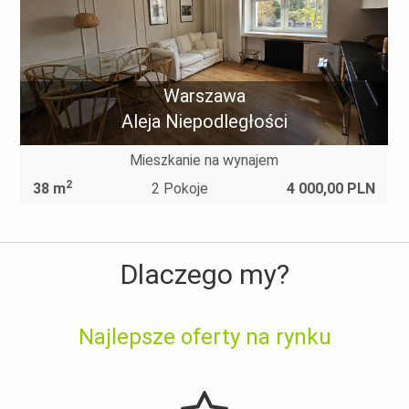
Warszawa
Aleja Niepodległości
Mieszkanie na wynajem
2
38 m
2 Pokoje
4 000,00 PLN
6 
Dlaczego my?
Najlepsze oferty na rynku